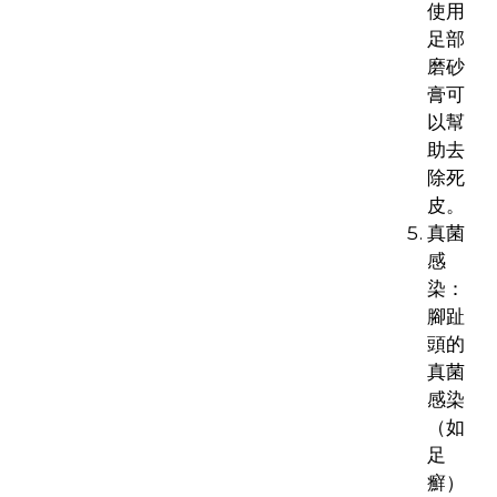
使用
足部
磨砂
膏可
以幫
助去
除死
皮。
真菌
感
染：
腳趾
頭的
真菌
感染
（如
足
癬）