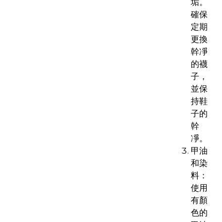
垢。
確保
定期
更換
幹凈
的襪
子，
並保
持鞋
子的
幹
凈。
甲油
和染
料：
使用
有顏
色的