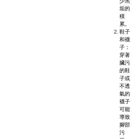
少黑
垢的
積
累。
鞋子
和襪
子：
穿著
臟污
的鞋
子或
不透
氣的
襪子
可能
導致
腳部
污