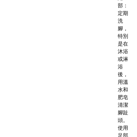
部：
定期
洗
腳，
特別
是在
沐浴
或淋
浴
後，
用溫
水和
肥皂
清潔
腳趾
頭。
使用
足部