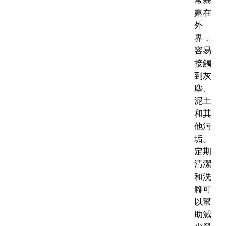
露在
外
界，
容易
接觸
到灰
塵、
泥土
和其
他污
垢。
定期
清潔
和洗
腳可
以幫
助減