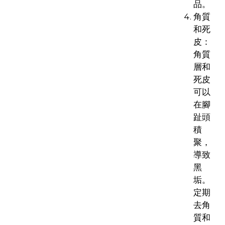
品。
角質
和死
皮：
角質
層和
死皮
可以
在腳
趾頭
積
聚，
導致
黑
垢。
定期
去角
質和