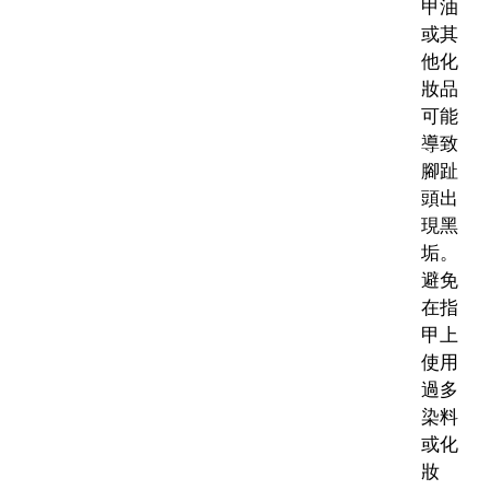
甲油
或其
他化
妝品
可能
導致
腳趾
頭出
現黑
垢。
避免
在指
甲上
使用
過多
染料
或化
妝