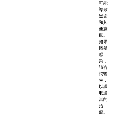
可能
導致
黑垢
和其
他癥
狀。
如果
懷疑
感
染，
請咨
詢醫
生，
以獲
取適
當的
治
療。