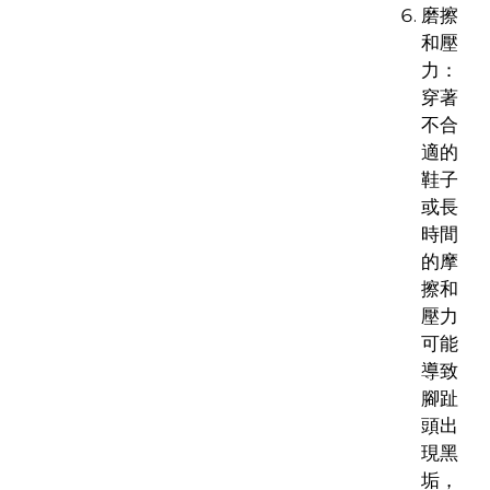
磨擦
和壓
力：
穿著
不合
適的
鞋子
或長
時間
的摩
擦和
壓力
可能
導致
腳趾
頭出
現黑
垢，