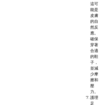
這可
能是
皮膚
的自
然反
應。
確保
穿著
合適
的鞋
子，
並減
少摩
擦和
壓
力。
護理
足