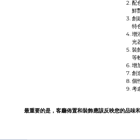
配
鮮
創
特
增
光
裝
等
增
創
個
考
最重要的是，客廳佈置和裝飾應該反映您的品味