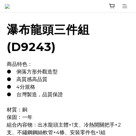
瀑布龍頭三件組
(D9243)
商品特色：
●	俐落方形外觀造型
●	高質感高品質
●	4分規格
●	台灣製造，品質保證
材質：銅
保固：一年
組合內容物：出水龍頭主體×1支、冷熱開關把手×2
支、不鏽鋼鋼絲軟管×4條、安裝零件包×1組