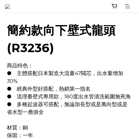
簡約款向下壁式龍頭
(R3236)
商品特色：
●	主體搭配日本製造大流量47閥芯，出水量增加
30%
●	經典外型好搭配，熱銷第一指名
●	流理臺壁式專用款，180度出水管清洗範圍無死角
●	多種起波器可搭配，無論加長型或是萬向型或是
省水型一應俱全
材質：銅
保固：一年