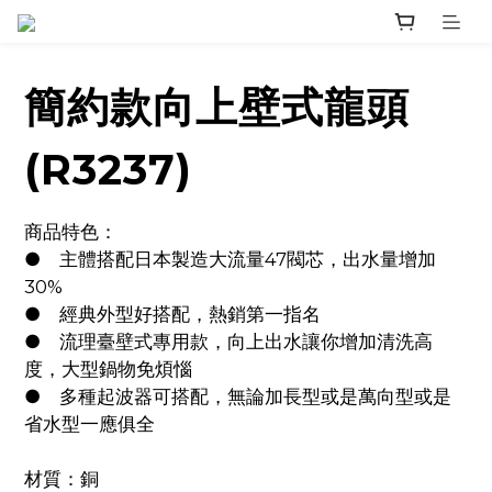
簡約款向上壁式龍頭
(R3237)
商品特色：
●	主體搭配日本製造大流量47閥芯，出水量增加
30%
●	經典外型好搭配，熱銷第一指名
●	流理臺壁式專用款，向上出水讓你增加清洗高
度，大型鍋物免煩惱
●	多種起波器可搭配，無論加長型或是萬向型或是
省水型一應俱全
材質：銅