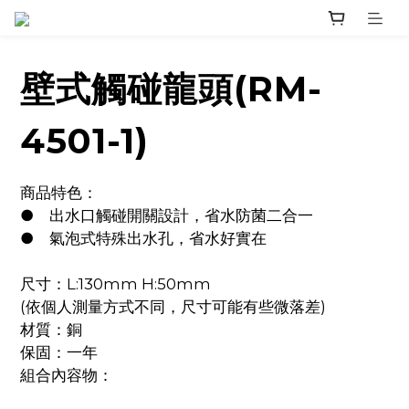
壁式觸碰龍頭(RM-
4501-1)
商品特色：
●	出水口觸碰開關設計，省水防菌二合一
●	氣泡式特殊出水孔，省水好實在
尺寸：L:130mm H:50mm
(依個人測量方式不同，尺寸可能有些微落差)
材質：銅
保固：一年
組合內容物：