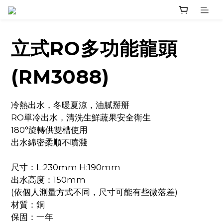
立式RO多功能龍頭
(RM3088)
冷熱出水，冬暖夏涼，油膩掰掰
RO單冷出水，清洗生鮮蔬果安全衛生
180°旋轉供雙槽使用
出水綿密柔順不噴濺
尺寸：L:230mm H:190mm
出水高度：150mm
(依個人測量方式不同，尺寸可能有些微落差)
材質：銅
保固：一年