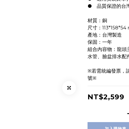
●	品質保證的
材質：銅
尺寸：113*158*54
產地：台灣製造
保固：一年
組合內容物：龍頭
水管、臉盆排水配
※若需統編發票，
號※
NT$2,599
加入購物車