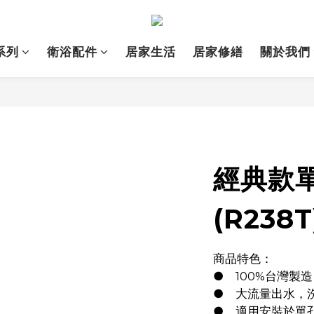
系列
衛浴配件
居家生活
居家修繕
關於我們
經典款
(R238T
商品特色：
●	100%台
●	大流量出水
●	適用安裝於