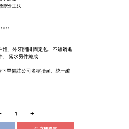
台灣鑄造工法
 mm
主體、外牙開關 固定包、不鏽鋼進
件、 落水另件總成
請下單備註公司名稱抬頭、統一編
立即購買