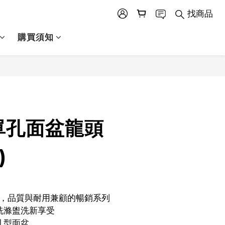
找商品
購買須知
立即購買
單孔面盆龍頭
)
灣製造，品質與耐用兼顧的暢銷系列
，洗滌盥洗新享受
單孔型面盆