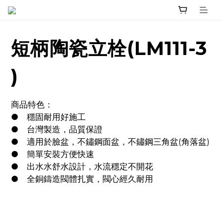
短柄陶瓷立栓(LM111-3
)
商品特色：
●	穩固耐用好施工
●	台灣製造，品質保證
●	適用於臉盆，不鏽鋼面盆，不鏽鋼三角盆(角落盆)
●	簡單安裝方便快速
●	出水水舒水設計，水流穩定不開花
●	全銅鑄造閥體扎實，閥心經久耐用	