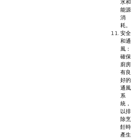
水和
能源
消
耗。
安全
和通
風：
確保
廚房
有良
好的
通風
系
統，
以排
除烹
飪時
產生