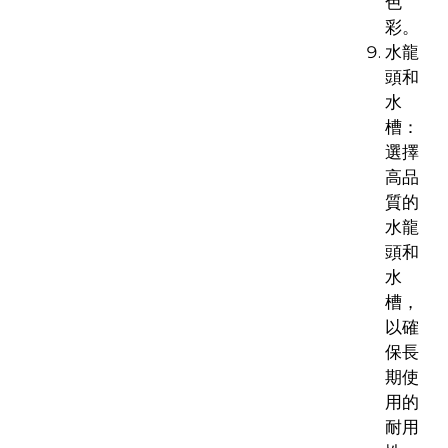
色
彩。
水龍
頭和
水
槽：
選擇
高品
質的
水龍
頭和
水
槽，
以確
保長
期使
用的
耐用