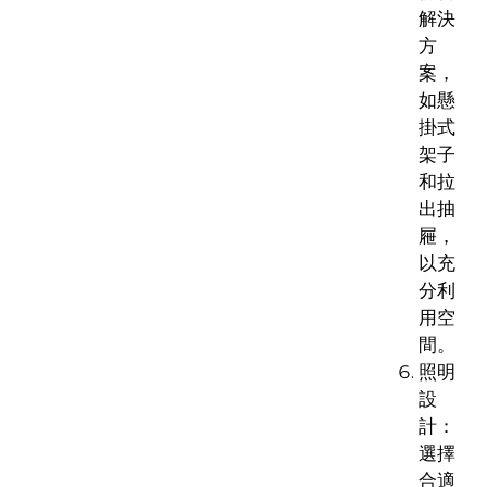
解決
方
案，
如懸
掛式
架子
和拉
出抽
屜，
以充
分利
用空
間。
照明
設
計：
選擇
合適