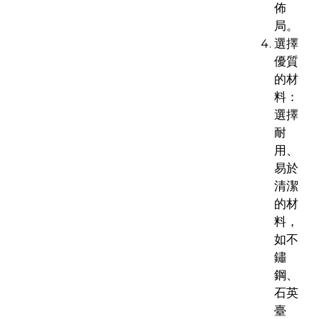
佈
局。
選擇
優質
的材
料：
選擇
耐
用、
易於
清潔
的材
料，
如不
鏽
鋼、
石英
臺