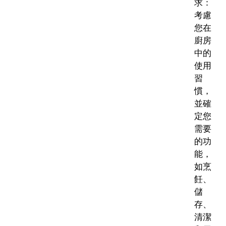
求：
考慮
您在
廚房
中的
使用
習
慣，
並確
定您
需要
的功
能，
如烹
飪、
儲
存、
清潔