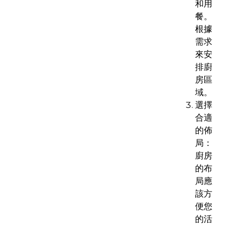
和用
餐。
根據
需求
來安
排廚
房區
域。
選擇
合適
的佈
局：
廚房
的布
局應
該方
便您
的活