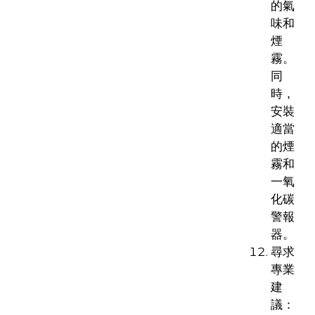
的氣
味和
煙
霧。
同
時，
安裝
適當
的煙
霧和
一氧
化碳
警報
器。
尋求
專業
建
議：