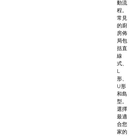
動流
程。
常見
的廚
房佈
局包
括直
線
式、
L
形、
U形
和島
型。
選擇
最適
合您
家的