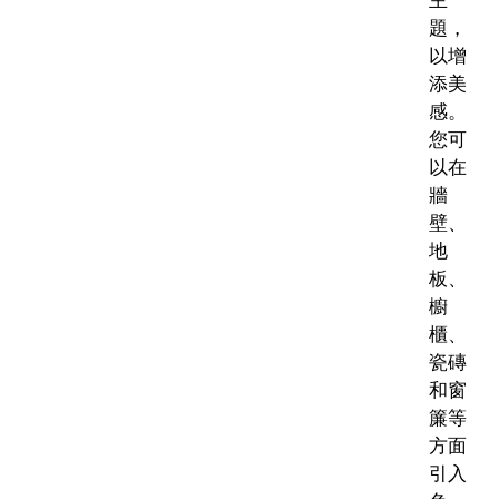
主
題，
以增
添美
感。
您可
以在
牆
壁、
地
板、
櫥
櫃、
瓷磚
和窗
簾等
方面
引入