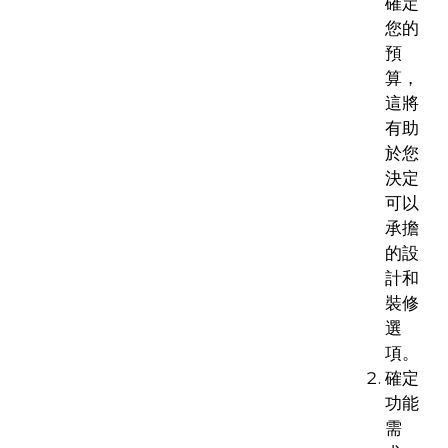
確定
您的
預
算，
這將
有助
於您
決定
可以
承擔
的設
計和
裝修
選
項。
確定
功能
需