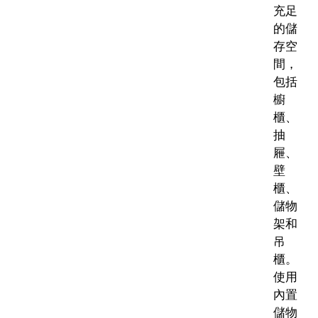
充足
的儲
存空
間，
包括
櫥
櫃、
抽
屜、
壁
櫃、
儲物
架和
吊
櫃。
使用
內置
儲物