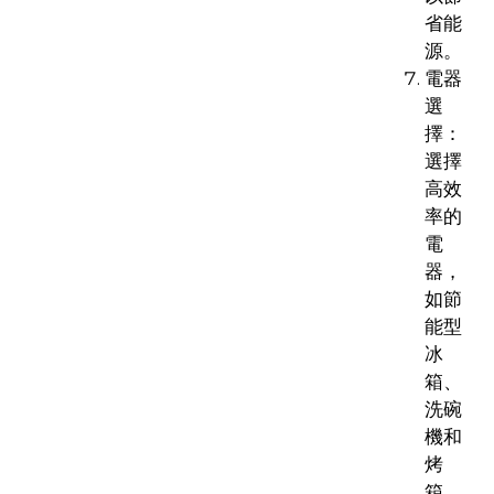
省能
源。
電器
選
擇：
選擇
高效
率的
電
器，
如節
能型
冰
箱、
洗碗
機和
烤
箱。