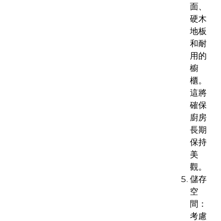
面、
硬木
地板
和耐
用的
櫥
櫃。
這將
確保
廚房
長期
保持
美
觀。
儲存
空
間：
考慮