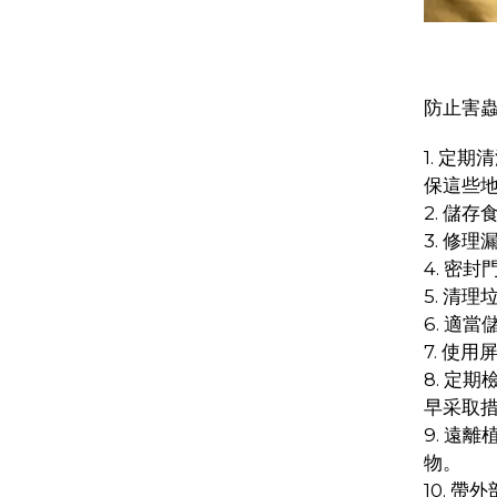
防止害
1. 定
保這些
2. 儲
3. 修
4. 密
5. 清
6. 適
7. 使
8. 定
早采取
9. 遠
物。
10. 