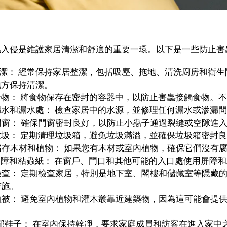
蟲入侵是維護家居清潔和舒適的重要一環。以下是一些防止害
期清潔： 經常保持家居整潔，包括吸塵、拖地、清洗廚房和
地方保持清潔。
存食物： 將食物保存在密封的容器中，以防止害蟲接觸食物。
理漏水和漏水處： 檢查家居中的水源，並修理任何漏水或滲漏
封門窗： 確保門窗密封良好，以防止小蟲子通過裂縫或空隙進
理垃圾： 定期清理垃圾箱，避免垃圾滿溢，並確保垃圾箱密封
當儲存木材和植物： 如果您有木材或室內植物，確保它們沒
用屏障和粘蟲紙： 在窗戶、門口和其他可能的入口處使用屏障
期檢查： 定期檢查家居，特別是地下室、閣樓和儲藏室等隱
措施。
離植被： 避免室內植物和灌木叢靠近建築物，因為這可能會
帶外部鞋子： 在室內保持幹凈，要求家庭成員和訪客在進入家