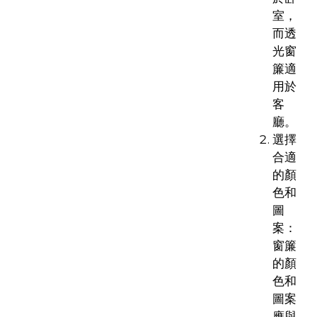
室，
而透
光窗
簾適
用於
客
廳。
選擇
合適
的顏
色和
圖
案：
窗簾
的顏
色和
圖案
應與