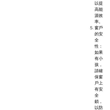
以提
高能
源效
率。
窗戶
的安
全
性：
如果
有小
孩，
請確
保窗
戶上
有安
全
鎖，
以防