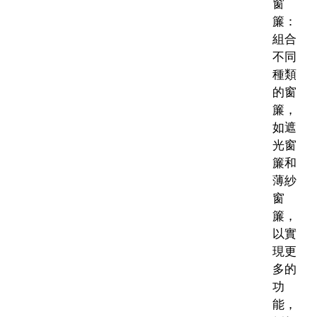
窗
簾：
組合
不同
種類
的窗
簾，
如遮
光窗
簾和
薄紗
窗
簾，
以實
現更
多的
功
能，