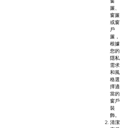
窗
簾、
窗簾
或窗
戶
簾，
根據
您的
隱私
需求
和風
格選
擇適
當的
窗戶
裝
飾。
清潔