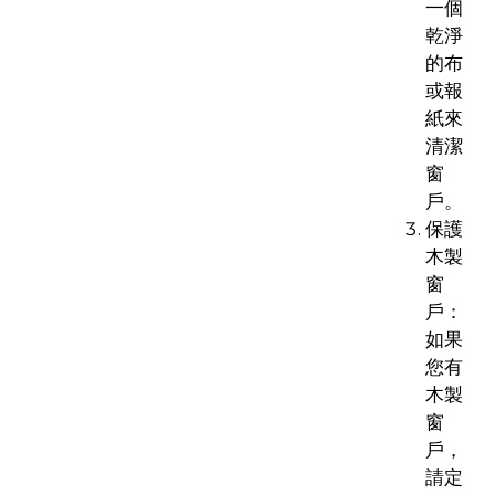
一個
乾淨
的布
或報
紙來
清潔
窗
戶。
保護
木製
窗
戶：
如果
您有
木製
窗
戶，
請定