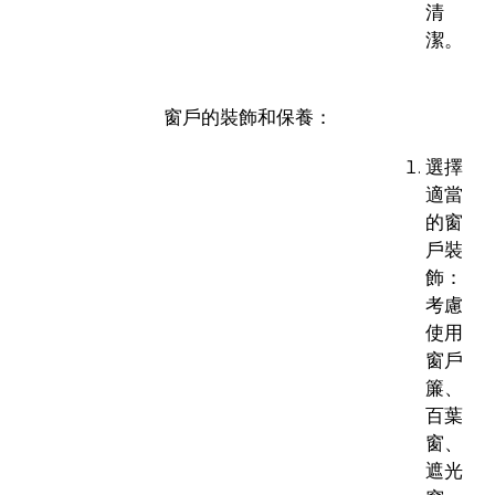
清
潔。
窗戶的裝飾和保養：
選擇
適當
的窗
戶裝
飾：
考慮
使用
窗戶
簾、
百葉
窗、
遮光