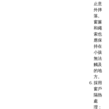
止意
外摔
落。
窗簾
和繩
索也
應保
持在
小孩
無法
觸及
的地
方。
採用
窗戶
隔熱
處
理：