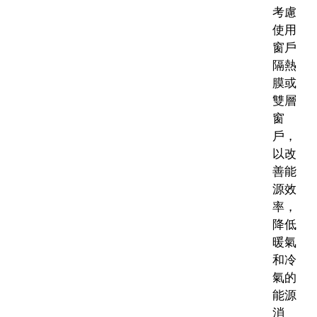
考慮
使用
窗戶
隔熱
膜或
雙層
窗
戶，
以改
善能
源效
率，
降低
暖氣
和冷
氣的
能源
消