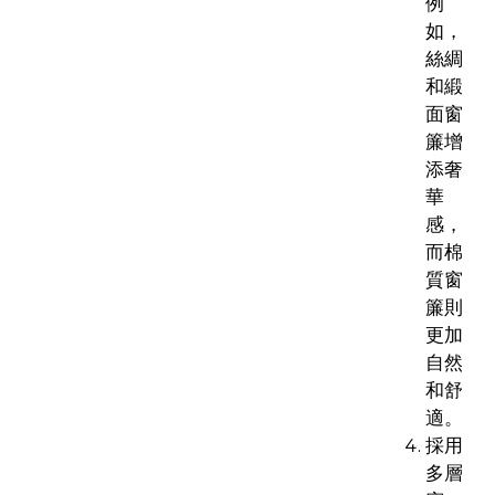
例
如，
絲綢
和緞
面窗
簾增
添奢
華
感，
而棉
質窗
簾則
更加
自然
和舒
適。
採用
多層