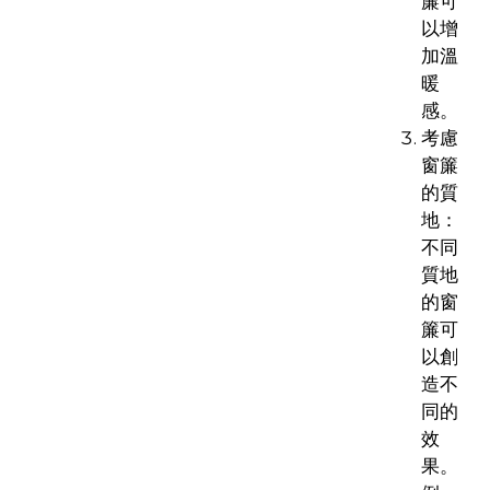
簾可
以增
加溫
暖
感。
考慮
窗簾
的質
地：
不同
質地
的窗
簾可
以創
造不
同的
效
果。