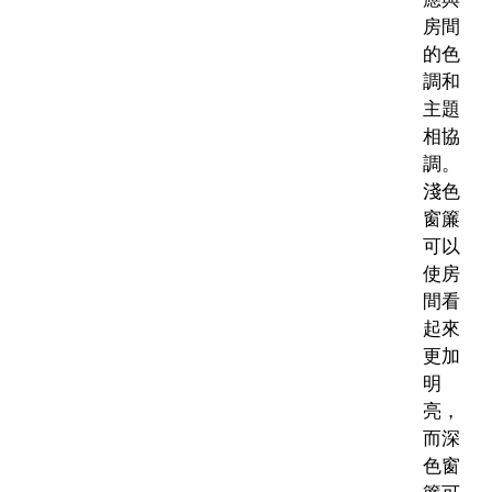
房間
的色
調和
主題
相協
調。
淺色
窗簾
可以
使房
間看
起來
更加
明
亮，
而深
色窗