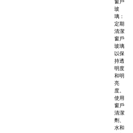
窗戶
玻
璃：
定期
清潔
窗戶
玻璃
以保
持透
明度
和明
亮
度。
使用
窗戶
清潔
劑、
水和