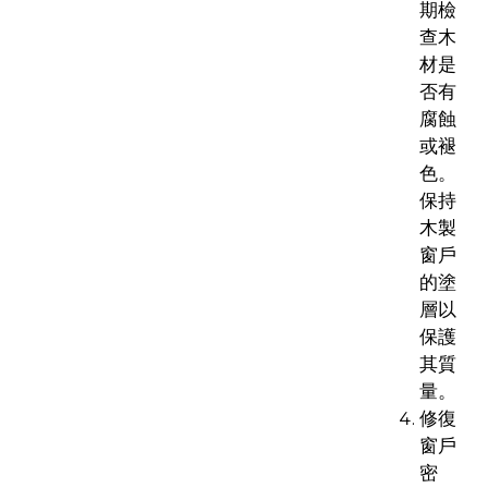
期檢
查木
材是
否有
腐蝕
或褪
色。
保持
木製
窗戶
的塗
層以
保護
其質
量。
修復
窗戶
密