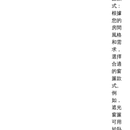
式：
根據
您的
房間
風格
和需
求，
選擇
合適
的窗
簾款
式。
例
如，
遮光
窗簾
可用
於卧