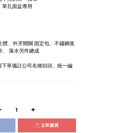
計，單孔面盆專用
主體、外牙開關 固定包、不鏽鋼進
件、 落水另件總成
請下單備註公司名稱抬頭、統一編
立即購買