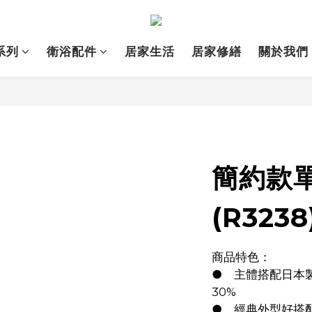
系列
衛浴配件
居家生活
居家修繕
關於我們
簡約款
(R3238
商品特色：
●	主體搭配日本製造大流量47閥芯，出水量增加
30%
●	經典外型好