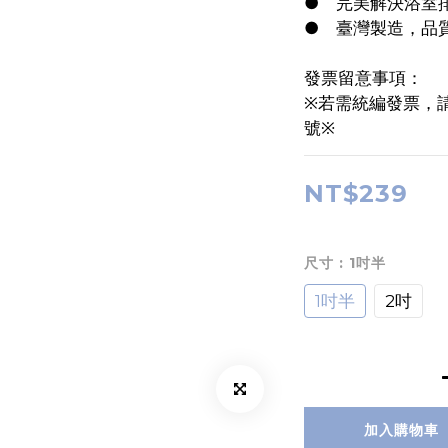
●	完美解決浴
●	臺灣製造，品
發票留意事項：
※若需統編發票，
號※
NT$239
尺寸
: 1吋半
1吋半
2吋
加入購物車