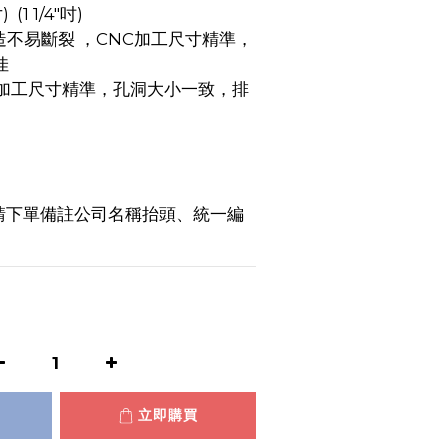
(1 1/4"吋)
佳
請下單備註公司名稱抬頭、統一編
立即購買