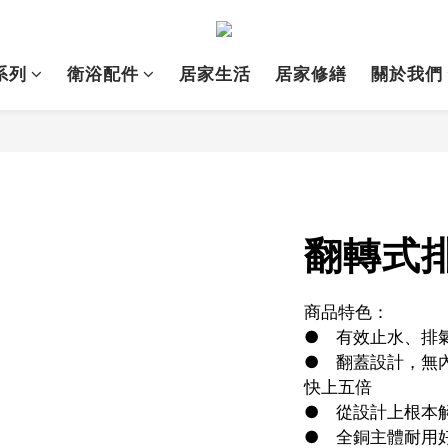
系列
衛浴配件
居家生活
居家修繕
關於我們
翻轉式排桿
商品特色：
●	有效止水、
●	翻蓋設計，無內軸心的設計，零故障，排水速度
快上五倍
●	從設計上根
●	全銅主體耐用好施工，適用於市面上面盆落水規