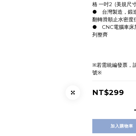
格 一吋2  (美規尺寸)  
●	台灣製造，鍛造不易斷裂 ，CNC加工尺寸精準，
翻轉滑順止水密度
●	CNC電腦車床加工尺寸精準，孔洞大小一致，排
列整齊 
※若需統編發票，
號※
NT$299
加入購物車