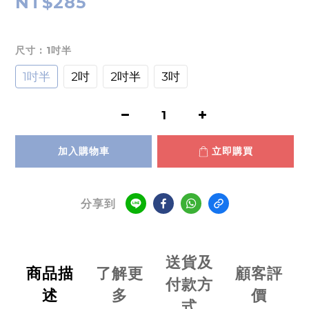
NT$285
尺寸
: 1吋半
1吋半
2吋
2吋半
3吋
加入購物車
立即購買
分享到
送貨及
商品描
了解更
顧客評
付款方
述
多
價
式