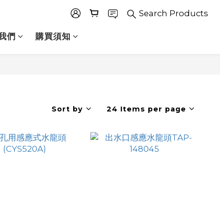
Search Products
我們
購買須知
Sort by
24 Items per page