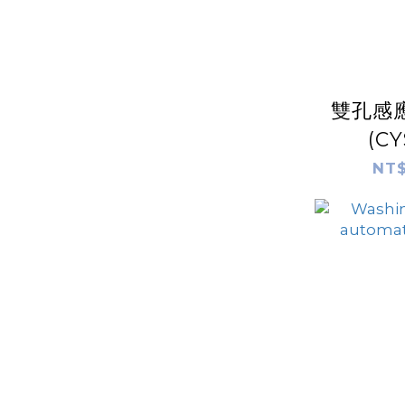
雙孔感
(CY
NT$