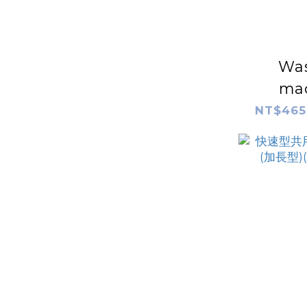
Wa
ma
automa
NT$465