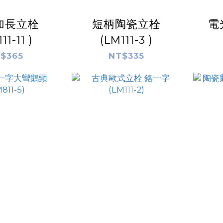
加長立栓
短柄陶瓷立栓
電
11-11 )
(LM111-3 )
$365
NT$335