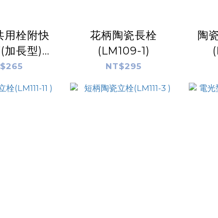
共用栓附快
花柄陶瓷長栓
陶
(加長型)
(LM109-1)
311D-1)
$265
NT$295