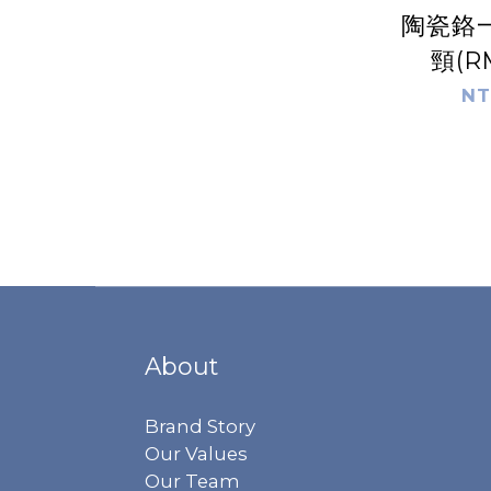
陶瓷鉻
頸(RM
NT
About
Brand Story
Our Values
Our Team