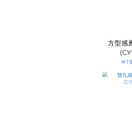
方型感
(CY
NT$