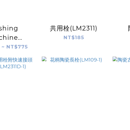
shing
共用栓(LM2311)
chine
NT$185
tic stop
 ~ NT$775
tap